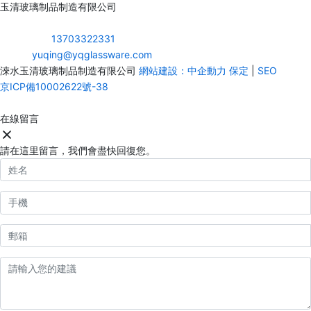
玉清玻璃制品制造有限公司
地址：河北省保定市淶水縣王村鄉辛莊頭村
服務熱線：
13703322331
郵箱：
yuqing@yqglassware.com
淶水玉清玻璃制品制造有限公司
網站建設：中企動力
保定
|
SEO
京ICP備10002622號-38
在線留言
請在這里留言，我們會盡快回復您。